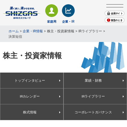
会員サイト
緊急のとき
家庭用
企業・IR
会社案内
ホーム
企業・IR情報
株主・投資家情報
IRライブラリー
株主・投資家情報
決算短信
業務用・産業用のお客さま
家庭用のお客さま − TOP
業務用・産業用のお客さま − TOP
企業・IR情報 − TOP
地域貢献
採用情報
ガス
ガス
会社案内
株主・投資家情報
プレスリリース・お知らせ
緊急のときは
電気
株主・投資家情報
電気
English
トップインタビュー
業績・財務
エネルギーソリューション
サステナビリティ
くらしサービス
IRカレンダー
IRライブラリー
その他
その他
決算短信
業務用ガス機器情報
株式情報
コーポレートガバナンス
ガス機器・設備
有価証券報告書・四半期報告書
天然ガスのご案内
ショールーム来館のご予約