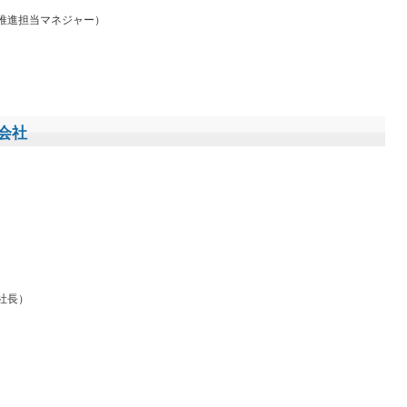
画推進担当マネジャー）
会社
）
社長）