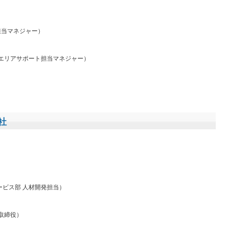
担当マネジャー）
 エリアサポート担当マネジャー）
社
ービス部 人材開発担当）
取締役）