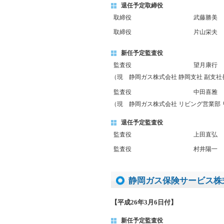
退任予定取締役
取締役
武藤勝美
取締役
片山栄夫
新任予定監査役
監査役
望月康行
（現 静岡ガス株式会社 静岡支社 副支
監査役
中田喜雅
（現 静岡ガス株式会社 リビング営業部
退任予定監査役
監査役
上田直弘
監査役
村井陽一
静岡ガス保険サービス株
【平成26年3月6日付】
新任予定監査役