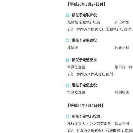
【平成26年3月27日付】
新任予定取締役
取締役 常務執行役員
岸田裕之
（現 静岡ガス株式会社 常務執行役員 
退任予定取締役
取締役
遠藤正和
新任予定監査役
常勤監査役
増田雄一郎
（現 静岡ガス株式会社 顧問）
退任予定監査役
常勤監査役
羽間昭夫
【平成26年3月5日付】
新任予定執行役員
執行役員 リビング営業部長
飯田晃司
（現 佐渡ガス株式会社 代表取締役 常務