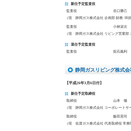
新任予定監査役
監査役
谷口勝己
（現 静岡ガス株式会社 企画部 財務･IR
監査役
小林栄次
（現 静岡ガス株式会社 リビング営業部
退任予定監査役
監査役
舘石義利
静岡ガスリビング株式会
【平成26年3月6日付】
新任予定取締役
取締役
山本 徹
（現 静岡ガス株式会社 コーポレートサ
取締役
飯田晃司
（現 佐渡ガス株式会社 代表取締役 常務