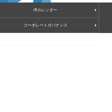
ひと目でわかるファクトシート
IRカレンダー
業績・財務ハイライト
配当
コーポレートガバナンス
営業主要データ
株式の状況・株式事務
月別ガス販売量
株主総会
資本コストや株価を意識した経営の実現に向けた対応
株価情報