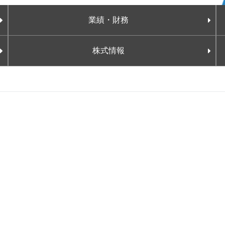
業績・財務
決算短信
株式情報
有価証券報告書・四半期報告書
説明会資料
株主の皆さまへ（株主通信）
統合報告書
ファクトブック