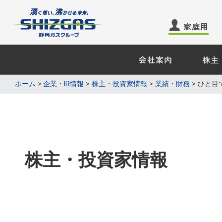
家庭用
会社案内
株主
家庭用のお客さま −
業務用・
ホーム
企業・IR情報
株主・投資家情報
業績・財務
ひと目
ガス
ガス
電気
電気
エネル
くらしサービス
株主・投資家情報
その他
その他
業務用ガ
ガス機器・設備
天然ガス
ショールーム来館のご予