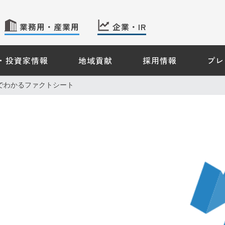
業務用・産業用
企業・IR
・投資家情報
地域貢献
採用情報
プレ
 TOP
産業用のお客さま − TOP
企業・IR情報 − TOP
でわかるファクトシート
会社案内
株主・投資家情報
ギーソリューション
サステナビリティ
ス機器情報
のご案内
約