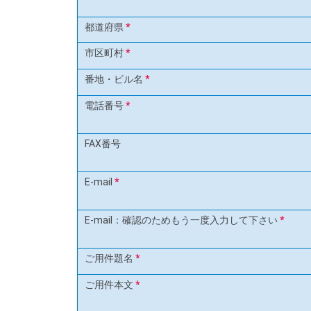
都道府県
*
市区町村
*
番地・ビル名
*
電話番号
*
FAX番号
E-mail
*
E-mail：確認のためもう一度入力して下さい
*
ご用件題名
*
ご用件本文
*