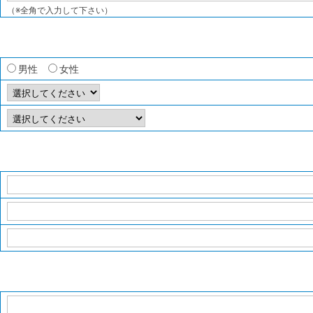
（※全角で入力して下さい）
男性
女性