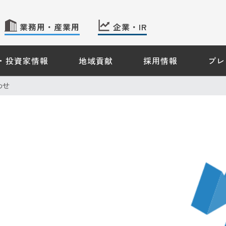
業務用・産業用
企業・IR
・投資家情報
地域貢献
採用情報
プレ
 TOP
産業用のお客さま － TOP
企業・IR情報 － TOP
わせ
会社案内
株主・投資家情報
ギーソリューション
サステナビリティ
ス機器情報
のご案内
約