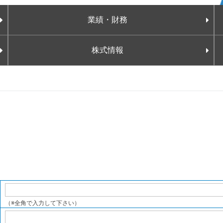
業績・財務
決算短信
株式情報
有価証券報告書・四半期報告書
説明会資料
株主の皆さまへ（株主通信）
統合報告書
ファクトブック
（※全角で入力して下さい）