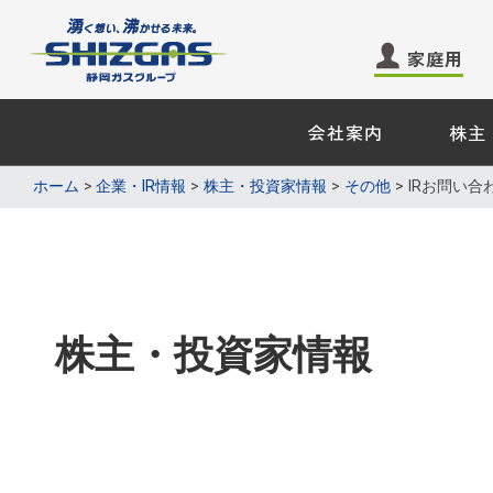
家庭用
会社案内
株主
家庭用のお客さま －
業務用・
ホーム
企業・IR情報
株主・投資家情報
その他
IRお問い合
ガス
ガス
電気
電気
エネル
くらしサービス
株主・投資家情報
その他
その他
業務用ガ
ガス機器・設備
天然ガス
ショールーム来館のご予